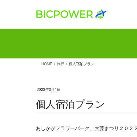
コ
ナ
ン
ビ
テ
ゲ
ン
ー
ツ
シ
へ
ョ
ス
ン
キ
に
ッ
移
HOME
旅行
個人宿泊プラン
プ
動
2022年3月1日
個人宿泊プラン
あしかがフラワーパーク、大藤まつり２０２