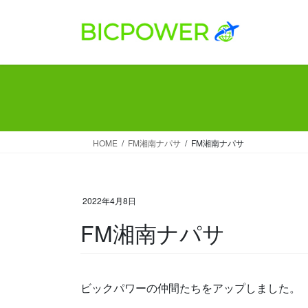
コ
ナ
ン
ビ
テ
ゲ
ン
ー
ツ
シ
へ
ョ
ス
ン
キ
に
ッ
移
HOME
FM湘南ナパサ
FM湘南ナパサ
プ
動
2022年4月8日
FM湘南ナパサ
ビックパワーの仲間たちをアップしました。