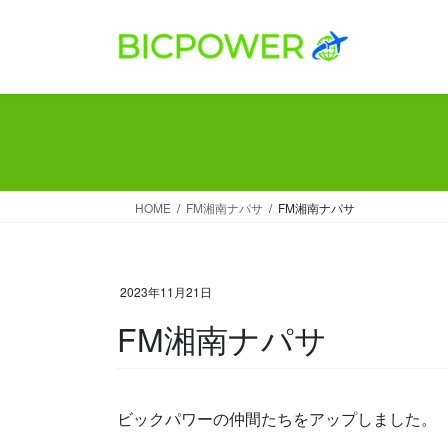
コ
ナ
ン
ビ
テ
ゲ
ン
ー
ツ
シ
へ
ョ
ス
ン
キ
に
ッ
移
HOME
FM湘南ナパサ
FM湘南ナパサ
プ
動
2023年11月21日
FM湘南ナパサ
ビックパワーの仲間たちをアップしました。