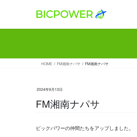
コ
ナ
ン
ビ
テ
ゲ
ン
ー
ツ
シ
へ
ョ
ス
ン
キ
に
ッ
移
HOME
FM湘南ナパサ
FM湘南ナパサ
プ
動
2024年9月13日
FM湘南ナパサ
ビックパワーの仲間たちをアップしました。