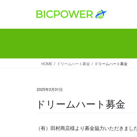
コ
ナ
ン
ビ
テ
ゲ
ン
ー
ツ
シ
へ
ョ
ス
ン
キ
に
ッ
移
HOME
ドリームハート募金
ドリームハート募金
プ
動
2025年3月31日
ドリームハート募金
（有）田村商店様より募金協力いただきまし