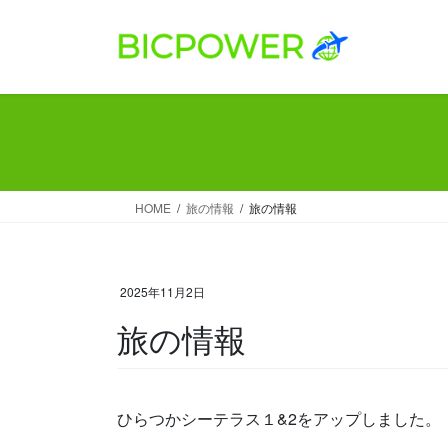
コ
ナ
ン
ビ
テ
ゲ
ン
ー
ツ
シ
へ
ョ
ス
ン
キ
に
ッ
移
HOME
旅の情報
旅の情報
プ
動
2025年11月2日
旅の情報
ひらつかシーテラス１&2をアップしました。